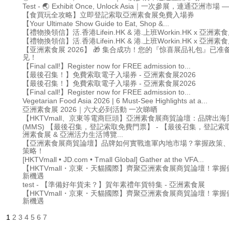
Test - 🌏 Exhibit Once, Unlock Asia｜一次參展，連通亞洲市場 — 
【食買玩全攻略】立即登記索取亞洲素食展免費入場券
【Your Ultimate Show Guide to Eat, Shop &...
【禮物換領信】活.香港Lifein.HK & 港.上班Workin.HK x 亞洲素食
【禮物換領信】活.香港Lifein.HK & 港.上班Workin.HK x 亞洲素食
【亚洲素食展 2026】 🎁 集合成功！您的『惊喜展品礼包』已
见！
【Final call!】Register now for FREE admission to...
【最後召集！】免費索取電子入場券 - 亞洲素食展2026
【最後召集！】免費索取電子入場券 - 亞洲素食展2026
【Final call!】Register now for FREE admission to...
Vegetarian Food Asia 2026 | 6 Must-See Highlights at a...
亞洲素食展 2026｜六大必到活動 一次睇晒
【HKTVmall、京東等電商巨頭】亞洲素食展商貿論壇：品牌出海
(MMS) 【最後召集，登記索取免費門票】 - 【最後召集，登記索
洲素食展 & 亞洲活力生活博覽...
【亞洲素食展商貿論壇】品牌如何實戰進軍內地市場？掌握政策
策略！
[HKTVmall • JD.com • Tmall Global] Gather at the VFA...
【HKTVmall・京東・天貓國際】齊聚亞洲素食展商貿論壇！掌
新機遇
test - 【準備好年貨未？】賀年素禮年貨特集 - 亞洲素食展
【HKTVmall・京東・天貓國際】齊聚亞洲素食展商貿論壇！掌
新機遇
1
2
3
4
5
6
7